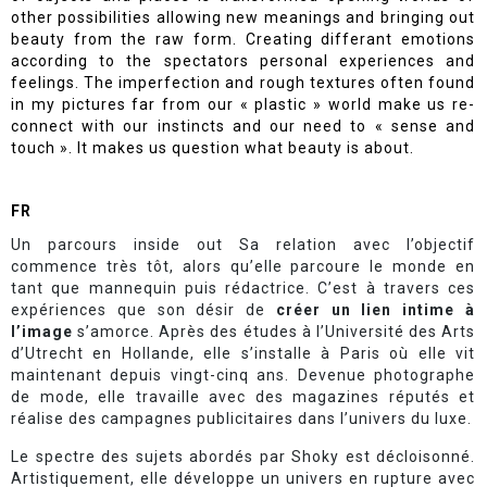
other possibilities allowing new meanings and bringing out
beauty from the raw form. Creating differant emotions
according to the spectators personal experiences and
feelings. The imperfection and rough textures often found
in my pictures far from our « plastic » world make us re-
connect with our instincts and our need to
« sense and
touch »
. It makes us question what beauty is about.
FR
Un parcours inside out Sa relation avec l’objectif
commence très tôt, alors qu’elle parcoure le monde en
tant que mannequin puis rédactrice. C’est à travers ces
expériences que son désir de
créer un lien intime à
l’image
s’amorce. Après des études à l’Université des Arts
d’Utrecht en Hollande, elle s’installe à Paris où elle vit
maintenant depuis vingt-cinq ans. Devenue photographe
de mode, elle travaille avec des magazines réputés et
réalise des campagnes publicitaires dans l’univers du luxe.
Le spectre des sujets abordés par Shoky est décloisonné.
Artistiquement, elle développe un univers en rupture avec