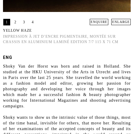
1
2
3
4
ENQUIRE
ENLARGE
YELLOW HAZE
IMPRESSION À JET D’ENCRE PIGMENTAIRE, MONTÉE SUR
CHASSIS EN ALUMINIUM LAMINÉ EDITION 7/7 115 X 71 CM
ENG
Shoky Van der Horst was born and raised in Holland. She
studied at the HKU University of the Arts in Utrecht and lives
in Paris over the last 25 years. She travelled the world working
as a fashion model and editor, growing her passion for
photography and developing her voice through her images
which made her a successful fashion & beauty photographer
working for International Magazines and shooting advertising
campaigns.
Shoky wants to show us the intrinsic value of those things, most
of the time banal, invisible for others, that move her. Resulting
of her examinations of the accepted concepts of beauty and its