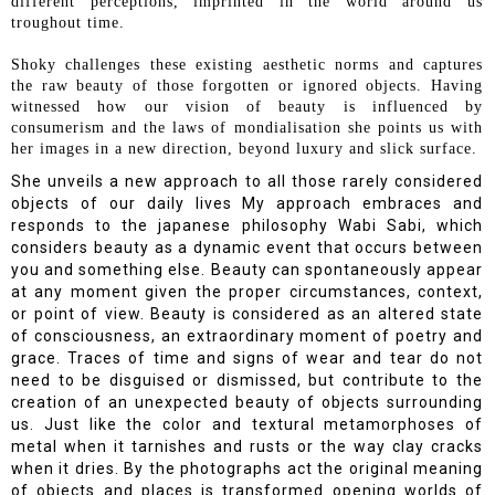
different perceptions, imprinted in the world around us
troughout time.
Shoky challenges
these existing aesthetic norms and captures
the raw beauty
of those forgotten or ignored objects. Having
witnessed how our vision of beauty is influenced by
consumerism and the laws of mondialisation she points us with
her images in a new direction, beyond luxury and slick surface.
She unveils a new approach to all those rarely considered
objects of our daily lives My approach embraces and
responds to
the japanese philosophy Wabi Sabi
, which
considers beauty as a dynamic event that occurs between
you and something else. Beauty can spontaneously appear
at any moment given the proper circumstances, context,
or point of view. Beauty is considered as an altered state
of consciousness, an extraordinary moment of poetry and
grace. Traces of time and signs of wear and tear do not
need to be disguised or dismissed, but contribute to the
creation of an unexpected beauty of objects surrounding
us. Just like the color and textural metamorphoses of
metal when it tarnishes and rusts or the way clay cracks
when it dries. By the photographs act the original meaning
of objects and places is transformed opening worlds of